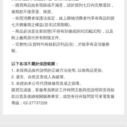
－購買商品如有瑕疵或不滿意，請於貨到七日內完整退回，
逾期恕不接受退、換貨。
－依照消費者保護法規定，線上購物消費者均享有商品到貨
七天猶豫期之權益(並非試用期喔)。
－商品必須是全新狀態(不得有刮傷或拆封試戴試用)，以及
附上廠商原付所有附隨文件。
－完整性(出貨時均有錄影詳列品項)，才能享有這項服務
喔。
以下各項不屬於保證範圍：
1. 未按商品操作說明的正確方法使用, 以致商品受損。
2. 遺失、自然災害或人為破壞。
3. 未經由本公司代理維修而造成之損壞。
購買完成後，客服專員將於工作時間主動與您說明與安排錶
款出貨及後續相關服務事宜，或您有任何疑問皆可來電客服
專線：02-27737228