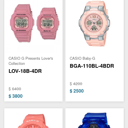
CASIO G Presents Lover's
CASIO Baby-G
Collection
BGA-110BL-4BDR
LOV-18B-4DR
$
4200
$
6400
$
2500
$
3800