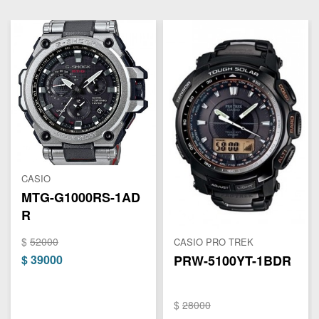
CASIO
MTG-G1000RS-1AD
R
$
52000
CASIO PRO TREK
$
39000
PRW-5100YT-1BDR
$
28000