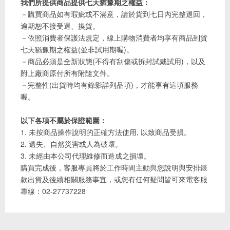
我們所提供商品提供七天猶豫期之權益：
－購買商品如有瑕疵或不滿意，請於貨到七日內完整退回，
逾期恕不接受退、換貨。
－依照消費者保護法規定，線上購物消費者均享有商品到貨
七天猶豫期之權益(並非試用期喔)。
－商品必須是全新狀態(不得有刮傷或拆封試戴試用)，以及
附上廠商原付所有附隨文件。
－完整性(出貨時均有錄影詳列品項)，才能享有這項服務
喔。
以下各項不屬於保證範圍：
1. 未按商品操作說明的正確方法使用, 以致商品受損。
2. 遺失、自然災害或人為破壞。
3. 未經由本公司代理維修而造成之損壞。
購買完成後，客服專員將於工作時間主動與您說明與安排錶
款出貨及後續相關服務事宜，或您有任何疑問皆可來電客服
專線：02-27737228