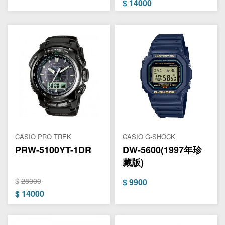
$
14000
CASIO PRO TREK
CASIO G-SHOCK
PRW-5100YT-1DR
DW-5600(1997年珍
藏版)
$
28000
$
9900
$
14000