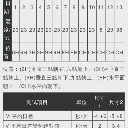
日
1
2
3
4
5
6
7
8
9
10
11
12
13
期
溫
度/
23
23
23
23
23
23
23
23
23
23
8
23
38
℃
位
6H
6H
3H
3H
9H
9H
FH
FH
CH
CH
CH
CH
CH
置
位置：(6H)垂直三點朝右,六點朝上、(3H)4垂直三
點朝上、(9H)垂直三點朝下,九點朝上、(FH)水平面
朝上、(CH)水平面朝下。
尺寸
測試項目
單位
尺寸2
1
M 平均日差
秒/天
-4 +6
-5 +8
V 平均日差變化絕對値
秒/天
2
3.4