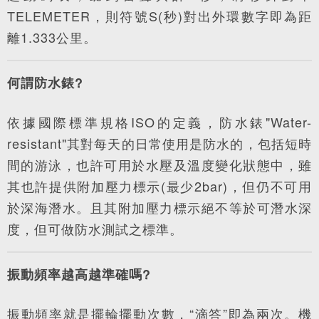
TELEMETER，則符號S(秒)對出外環數字即為距
離1.333公里。
何謂防水錶?
依據國際標準規格ISO的定義，防水錶"Water-
resistant"其對每天的日常使用是防水的，包括短時
間的游泳，也許可用於水壓及溫度變化狀態中，雖
其也許提供附加壓力標示(最少2bar)，但仍不可用
於深海潛水。且其附加壓力標示絕不等於可潛水深
度，但可做防水測試之標準。
振動頻率越高越準確嗎?
振動頻率就是擺輪擺動次數，“滴答”即為兩次。機