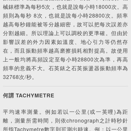
械錶標準為每秒5次，也就是說每小時18000次。高
頻則為每秒 8次，也就是說每小時28800次。頻率
越高每秒鐘能被等分越細密，故可以把每次誤差亦
分割越細。所以理論上可以調校的更準確。但由於
影響誤差的外力因素如溫度、地心引力等仍然存
在，而且振動頻率越高磨擦損耗相對提高。故使用
上一般均將高頻設定至每小時28800次為準，再高
頻率的意義不大。石英錶之石英振盪器振動頻率為
32768次/秒。
何謂 TACHYMETRE
平均速率測量。例如若以一公里(或一英哩)為距
離，測量所需時間，則依chronograph之計時秒針
所指Tachymetre數字則可測出時速。例：以一公里