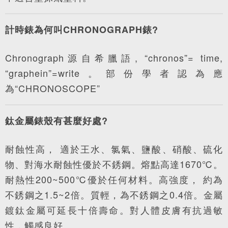
計時錶為何叫CHRONOGRAPH錶?
Chronograph源自希臘語, “chronos”= time,
“graphein”=write。部份學者認為應
為“CHRONOSCOPE”
鈦金屬錶殼有甚麼好處?
耐蝕性高， 適於王水、氯氣、鹽酸、硝酸、硫化
物、對海水耐蝕性優於不銹鋼。熔點高達1670℃。
耐熱性200~500℃優於任何材料。高強度， 約為
不銹鋼之1.5~2倍。質輕，為不銹鋼之0.4倍。金屬
鍍鈦金屬可延長十倍壽命。對人體皮膚有抗過敏
性，觸感良好。