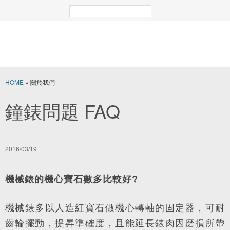
HOME
» 關於我們
鐘錶問題 FAQ
2016/03/19
機械錶的機心寶石數多比較好?
機械錶多以人造紅寶石做機心轉軸的固定器，可耐
齒輪擺動，提昇準確度，且能延長錶肉因磨損所帶