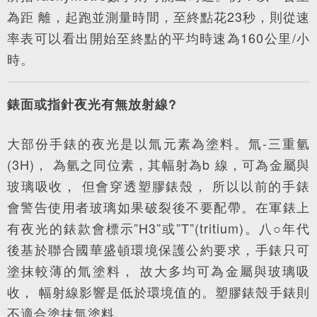
為距 離，起跑並測量時間，至終點花23秒，則從速
率表可以看出開始至終點的平均時速為160公里/小
時。
錶面或指針夜光有無放射線?
大部份手錶的夜光是以氚元素為塗料。氚-三重氫
(3H)， 為氫之同位素，其幅射為b 線，可為金屬與
玻璃吸收， 但會穿透塑膠錶殼， 所以以前的手錶
會警告使用者玻璃如果破裂後不要配帶。在軍錶上
有夜光的錶款會標示”H3”或”T”(tritium)。八○年代
後基於聯合國華盛頓環境保護公約要求，手錶只可
塗抹較薄的氚塗料， 故大多均可為金屬與玻璃吸
收， 幅射線影響是低於環境值的。塑膠錶殼手錶則
不適合塗抹氚塗料。