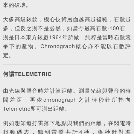
來的破壞。
大多高級錶款，機心技術層面越高越複雜，石數越
多，但反之則不是必然，如當今最高石數-100石，
則是日本東方錶廠1964年所做，純粹是當時石數競
爭下的產物。Chronograph錶心亦不能以石數評
定。
何謂TELEMETRIC
由光線與聲音時差計算距離。測量光線與聲音的時
間差距，再依chronograph之計時秒針所指向
Telemetric即可測出距離。
例如想知道打雷落下地點與我們的距離，在閃電時
起動碼表，聽到雷聲共計4秒，將秒針對準