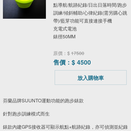
點導航/航跡紀錄/日出日落時間/跑步
訓練/傾斜輔助/心律紀錄(需另購心跳
帶)/藍芽功能可直接連接手機
充電式電池
錶徑50MM
原價：$
17500
售價：$
4500
放入購物車
芬蘭品牌SUUNTO運動功能的跑步錶款
針對跑步訓練模式而生
錶款內建GPS接收器可顯示航點+航跡紀錄，亦可偵測並紀錄