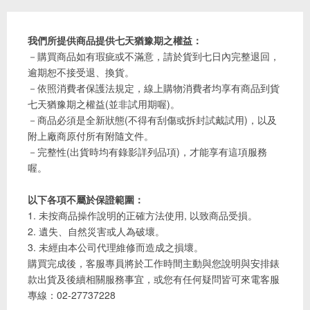
我們所提供商品提供七天猶豫期之權益：
－購買商品如有瑕疵或不滿意，請於貨到七日內完整退回，
逾期恕不接受退、換貨。
－依照消費者保護法規定，線上購物消費者均享有商品到貨
七天猶豫期之權益(並非試用期喔)。
－商品必須是全新狀態(不得有刮傷或拆封試戴試用)，以及
附上廠商原付所有附隨文件。
－完整性(出貨時均有錄影詳列品項)，才能享有這項服務
喔。
以下各項不屬於保證範圍：
1. 未按商品操作說明的正確方法使用, 以致商品受損。
2. 遺失、自然災害或人為破壞。
3. 未經由本公司代理維修而造成之損壞。
購買完成後，客服專員將於工作時間主動與您說明與安排錶
款出貨及後續相關服務事宜，或您有任何疑問皆可來電客服
專線：02-27737228