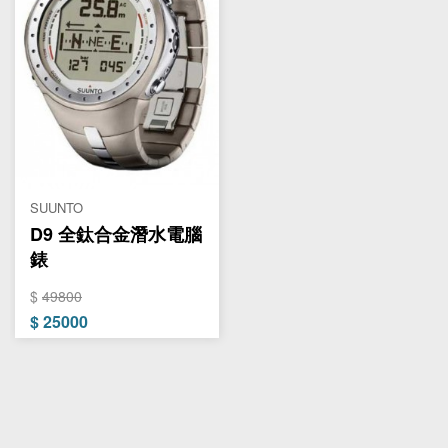
SUUNTO
D9 全鈦合金潛水電腦
錶
$
49800
$
25000