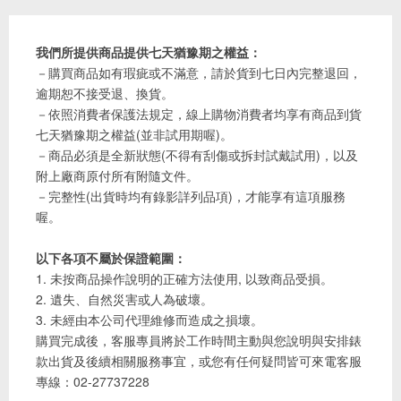
我們所提供商品提供七天猶豫期之權益：
－購買商品如有瑕疵或不滿意，請於貨到七日內完整退回，
逾期恕不接受退、換貨。
－依照消費者保護法規定，線上購物消費者均享有商品到貨
七天猶豫期之權益(並非試用期喔)。
－商品必須是全新狀態(不得有刮傷或拆封試戴試用)，以及
附上廠商原付所有附隨文件。
－完整性(出貨時均有錄影詳列品項)，才能享有這項服務
喔。
以下各項不屬於保證範圍：
1. 未按商品操作說明的正確方法使用, 以致商品受損。
2. 遺失、自然災害或人為破壞。
3. 未經由本公司代理維修而造成之損壞。
購買完成後，客服專員將於工作時間主動與您說明與安排錶
款出貨及後續相關服務事宜，或您有任何疑問皆可來電客服
專線：02-27737228