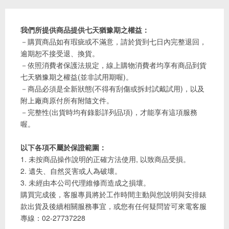
我們所提供商品提供七天猶豫期之權益：
－購買商品如有瑕疵或不滿意，請於貨到七日內完整退回，
逾期恕不接受退、換貨。
－依照消費者保護法規定，線上購物消費者均享有商品到貨
七天猶豫期之權益(並非試用期喔)。
－商品必須是全新狀態(不得有刮傷或拆封試戴試用)，以及
附上廠商原付所有附隨文件。
－完整性(出貨時均有錄影詳列品項)，才能享有這項服務
喔。
以下各項不屬於保證範圍：
1. 未按商品操作說明的正確方法使用, 以致商品受損。
2. 遺失、自然災害或人為破壞。
3. 未經由本公司代理維修而造成之損壞。
購買完成後，客服專員將於工作時間主動與您說明與安排錶
款出貨及後續相關服務事宜，或您有任何疑問皆可來電客服
專線：02-27737228