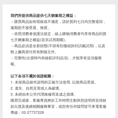
我們所提供商品提供七天猶豫期之權益：
－購買商品如有瑕疵或不滿意，請於貨到七日內完整退回，
逾期恕不接受退、換貨。
－依照消費者保護法規定，線上購物消費者均享有商品到貨
七天猶豫期之權益(並非試用期喔)。
－商品必須是全新狀態(不得有刮傷或拆封試戴試用)，以及
附上廠商原付所有附隨文件。
－完整性(出貨時均有錄影詳列品項)，才能享有這項服務
喔。
以下各項不屬於保證範圍：
1. 未按商品操作說明的正確方法使用, 以致商品受損。
2. 遺失、自然災害或人為破壞。
3. 未經由本公司代理維修而造成之損壞。
購買完成後，客服專員將於工作時間主動與您說明與安排錶
款出貨及後續相關服務事宜，或您有任何疑問皆可來電客服
專線：02-27737228