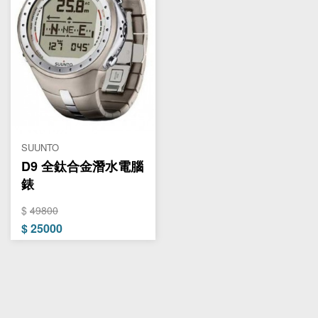
SUUNTO
D9 全鈦合金潛水電腦
錶
$
49800
$
25000