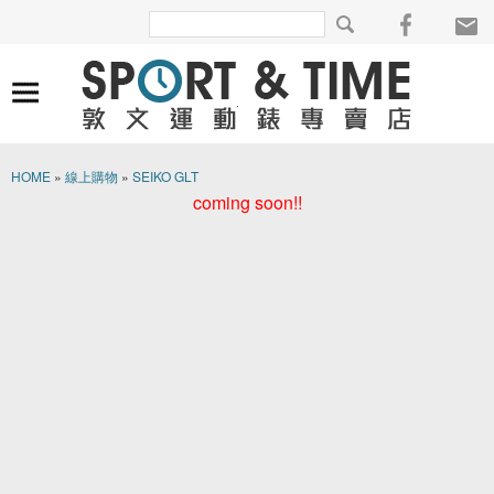
HOME
»
線上購物
»
SEIKO GLT
coming soon!!