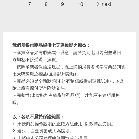
7
8
9
10
》next
我們所提供商品提供七天猶豫期之權益：
－購買商品如有瑕疵或不滿意，請於貨到七日內完整退回，
逾期恕不接受退、換貨。
－依照消費者保護法規定，線上購物消費者均享有商品到貨
七天猶豫期之權益(並非試用期喔)。
－商品必須是全新狀態(不得有刮傷或拆封試戴試用)，以及
附上廠商原付所有附隨文件。
－完整性(出貨時均有錄影詳列品項)，才能享有這項服務
喔。
以下各項不屬於保證範圍：
1. 未按商品操作說明的正確方法使用, 以致商品受損。
2. 遺失、自然災害或人為破壞。
3. 未經由本公司代理維修而造成之損壞。