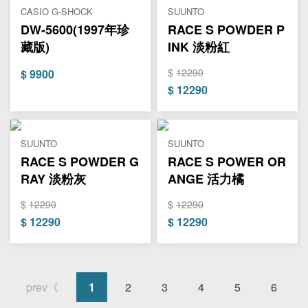
CASIO G-SHOCK
SUUNTO
DW-5600(1997年珍
RACE S POWDER P
藏版)
INK 淡粉紅
$
12290
$
9900
$
12290
SUUNTO
SUUNTO
RACE S POWDER G
RACE S POWER OR
RAY 淡粉灰
ANGE 活力橘
$
12290
$
12290
$
12290
$
12290
prev《
1
2
3
4
5
6