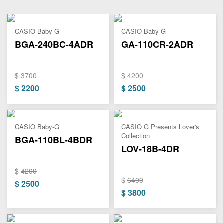
CASIO Baby-G
CASIO Baby-G
BGA-240BC-4ADR
GA-110CR-2ADR
$
3700
$
4200
$
2200
$
2500
CASIO Baby-G
CASIO G Presents Lover's
Collection
BGA-110BL-4BDR
LOV-18B-4DR
$
4200
$
6400
$
2500
$
3800