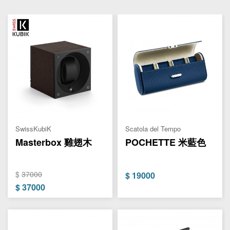
SwissKubiK
Scatola del Tempo
Masterbox 雞翅木
POCHETTE 米藍色
$
37000
$
19000
$
37000