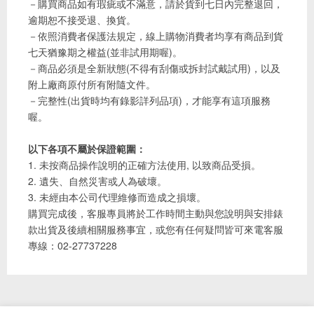
－購買商品如有瑕疵或不滿意，請於貨到七日內完整退回，
逾期恕不接受退、換貨。
－依照消費者保護法規定，線上購物消費者均享有商品到貨
七天猶豫期之權益(並非試用期喔)。
－商品必須是全新狀態(不得有刮傷或拆封試戴試用)，以及
附上廠商原付所有附隨文件。
－完整性(出貨時均有錄影詳列品項)，才能享有這項服務
喔。
以下各項不屬於保證範圍：
1. 未按商品操作說明的正確方法使用, 以致商品受損。
2. 遺失、自然災害或人為破壞。
3. 未經由本公司代理維修而造成之損壞。
購買完成後，客服專員將於工作時間主動與您說明與安排錶
款出貨及後續相關服務事宜，或您有任何疑問皆可來電客服
專線：02-27737228