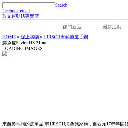
Search
facebook
email
敦文運動錶專賣店
熱門新品
最新活動
HOME
»
線上購物
»
HIRSCH海弈施皮手鐲
鱷魚皮Savior HS 21mm
LOADING IMAGES
來自奧地利的皮革品牌HIRSCH海奕施家族，自西元1765年