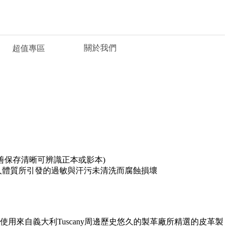
關於我們
超值專區
善保存清晰可辨識正本或影本)
人體質所引發的過敏與汗污未清洗而腐蝕損壞
使用來自義大利Tuscany周邊歷史悠久的製革廠所精選的皮革製