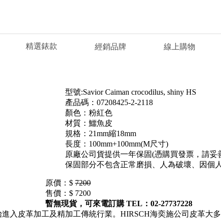
精選錶款
經銷品牌
線上購物
型號:Savior Caiman crocodilus, shiny HS
產品碼：07208425-2-2118
顏色：粉紅色
材質：鱷魚皮
規格：21mm縮18mm
長度：100mm+100mm(M尺寸)
原廠公司貨提供一年保固(憑購買發票，請妥
保固部分不包含正常磨損、人為破壞、因個
原價：$
7200
售價：$
7200
暫無現貨，可來電訂購 TEL：02-27737228
開始進入皮革加工及精加工傳統行業。HIRSCH海奕施公司皮革大多