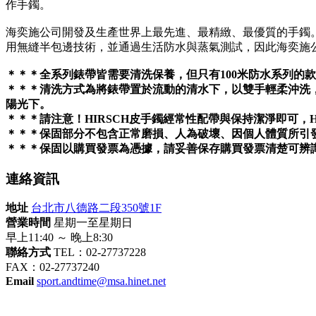
作手鐲。
海奕施公司開發及生產世界上最先進、最精緻、最優質的手鐲
用無縫半包邊技術，並通過生活防水與蒸氣測試，因此海奕施
＊＊＊全系列錶帶皆需要清洗保養，但只有100米防水系列的
＊＊＊清洗方式為將錶帶置於流動的清水下，以雙手輕柔沖洗，
陽光下。
＊＊＊請注意！HIRSCH皮手鐲經常性配帶與保持潔淨即可，H
＊＊＊保固部分不包含正常磨損、人為破壞、因個人體質所引
＊＊＊保固以購買發票為憑據，請妥善保存購買發票清楚可辨
連絡資訊
地址
台北市八德路二段350號1F
營業時間
星期一至星期日
早上11:40 ～ 晚上8:30
聯絡方式
TEL：02-27737228
FAX：02-27737240
Email
sport.andtime@msa.hinet.net