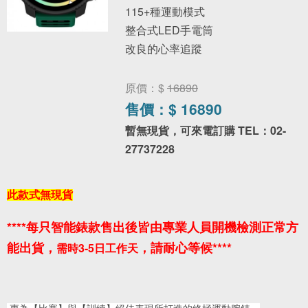
115+種運動模式
整合式LED手電筒
改良的心率追蹤
原價：$
16890
售價：$
16890
暫無現貨，可來電訂購 TEL：02-
27737228
此款式無現貨
****每只智能錶款
售出後皆由專業人員開機檢測正常方
能出貨，
，請耐心等候****
需時3-5日工作天