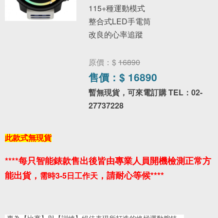
115+種運動模式
整合式LED手電筒
改良的心率追蹤
原價：$
16890
售價：$
16890
暫無現貨，可來電訂購 TEL：02-
27737228
此款式無現貨
****每只智能錶款
售出後皆由專業人員開機檢測正常方
能出貨，
，請耐心等候****
需時3-5日工作天