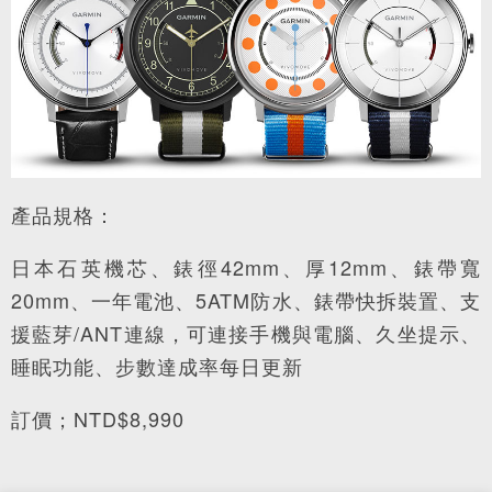
產品規格：
日本石英機芯、錶徑42mm、厚12mm、錶帶寬
20mm、一年電池、5ATM防水、錶帶快拆裝置、支
援藍芽/ANT連線，可連接手機與電腦、久坐提示、
睡眠功能、步數達成率每日更新
訂價；NTD$8,990