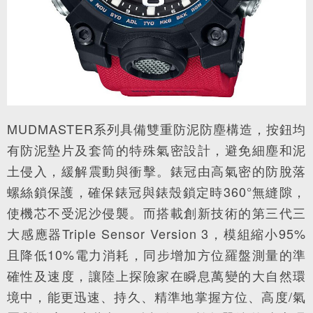
MUDMASTER系列具備雙重防泥防塵構造，按鈕均
有防泥墊片及套筒的特殊氣密設計，避免細塵和泥
土侵入，緩解震動與衝擊。錶冠由高氣密的防脫落
螺絲鎖保護，確保錶冠與錶殼鎖定時360°無縫隙，
使機芯不受泥沙侵襲。而搭載創新技術的第三代三
大感應器Triple Sensor Version 3，模組縮小95%
且降低10%電力消耗，同步增加方位羅盤測量的準
確性及速度，讓陸上探險家在瞬息萬變的大自然環
境中，能更迅速、持久、精準地掌握方位、高度/氣