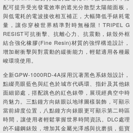
配可提升受光發電效率的遮光分散型太陽能面板，
與低電耗的電波接收相互補正，大幅降低手錶耗電
量，讓你穿梭世界精準對時無極限！TRIPEL G
RESIST可抗衝擊、抗離心力、抗震動，錶殼外框
結合強化橡膠(Fine Resin)材質的強悍構造設計，
增加耐衝擊與對震動的緩衝能力，輕鬆適用各種嚴
峻環境使用。
全新GPW-1000RD-4A採用沉著黑色系錶殼設計，
點綴亮眼藍色與紅色於城市代碼環、指針及其他錶
面細節處，撘配跳色的紅色錶帶，展現經典空中時
尚魅力。三點鐘方向錶眼以地球圖樣裝飾，可顯示
當前緯度位置，八點鐘方向錶眼更可顯示第二時區
時間，讓使用者輕鬆掌握世界時間資訊。DLC處理
的不鏽鋼錶殼，增加其金屬光澤感與抗磨損，藍寶