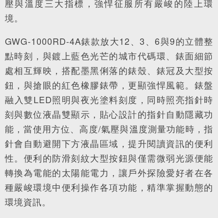
壓與溫度三大指標，強悍征服所有嚴峻的陸上環
境。
GWG-1000RD-4A錶款放大12、3、6與9的立體整
點時刻，與鍍上藍色光芒的城市代碼環、錶面細節
處相互輝映，搭配墨黑俐落的錶殼、錶冠及大型按
鈕，與搶眼的紅色橡膠錶帶，更顯強悍風範。錶盤
融入雙LED照明與夜光塗料刻度，同時照亮指針時
刻與數位液晶雙顯示，貼心設計的指針自動隱藏功
能，當使用方位、高度/氣壓與溫度測量功能時，指
針會自動避開下方液晶區域，提升閱讀資訊的便利
性。便利的防滑刻紋大型按鈕與僅需微弱光源便能
轉換為電能的太陽能電力，讓戶外探險愛好者在各
種嚴峻環境中便利操作各項功能，精準掌握動態的
環境資訊。