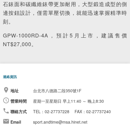
石錶面和碳纖維錶帶更加耐用，大型鍛造成型的側
邊按鈕設計，僅需單壓切換，就能迅速掌握精準時
刻。
GPW-1000RD-4A，預計5月上市，建議售價
NT$27,000。
連絡資訊
地址
台北市八德路二段350號1F
營業時間
星期一至星期日
早上11:40 ～ 晚上8:30
聯絡方式
TEL：02-27737228
FAX：02-27737240
Email
sport.andtime@msa.hinet.net