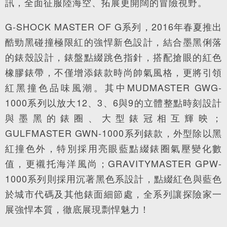
訊，全面征服陸海空、拓展更開闊的冒險視野。
G-SHOCK MASTER OF G系列，2016年春夏推出
酷勁黑碰撞極限紅的強悍新色設計，結合墨黑俐落
的錶殼設計，錶盤點綴跳色指針，搭配搶眼的紅色
橡膠錶帶，不僅增添錶款時尚帥氣風格，更將引領
紅黑撞色品味風潮。其中MUDMASTER GWG-
1000系列以放大12、3、6與9的立體整點時刻設計
與墨黑的錶圈、大型錶冠相互輝映；
GULFMASTER GWN-1000系列錶款，外型除以黑
紅撞色外，特別採用亮眼藍點綴錶圈氣壓變化數
值，更襯托海洋風尚；GRAVITYMASTER GPW-
1000系列則採用沉著黑色系設計，點綴紅色與藍色
於城市代碼及其他錶面細節處，全系列讓探險家一
展強悍本質，徹底展現剽悍魅力！