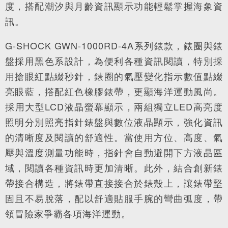
度，搭配潮汐與月齡資訊顯示功能輕鬆掌握海象資
訊。
G-SHOCK GWN-1000RD-4A系列錶款，錶圈與錶
盤採用黑色系設計，為便利各種資訊閱讀，特別採
用搶眼紅點綴秒針，錶圈的氣壓變化指示數值點綴
亮眼藍，撘配紅色橡膠錶帶，更顯海洋運動風尚。
採用大型LCD液晶螢幕顯示，兩組獨立LED高亮度
照明分別照亮指針錶盤與數位液晶顯示，強化資訊
的清晰度及閱讀的舒適性。當使用方位、高度、氣
壓與溫度測量功能時，指針會自動避開下方液晶區
域，閱讀各種資訊時更加清晰。此外，結合創新錶
帶接合構造，將錶帶直接接合於錶殼上，讓錶帶堅
固且不易脫落，配以舒適貼服手腕的彎曲弧度，帶
領冒險家爭霸各項海洋運動。