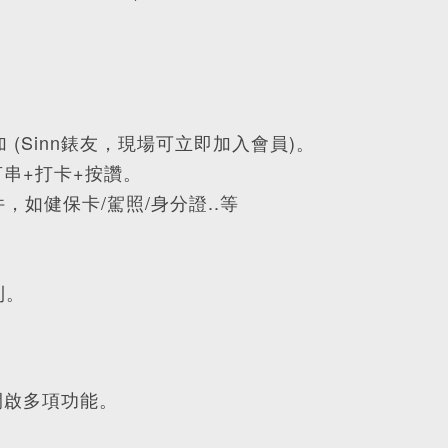
 (Sinn錶友，現場可立即加入會員)。
言串+打卡+按讚。
如健保卡/駕照/身分證..等
利。
開啟多項功能。