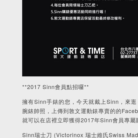
**2017 Sinn會員點招囉**
擁有Sinn手錶的您，今天就戴上Sinn，
腕錶帥照，上傳到敦文運動錶專賣的的Faceb
就可以在店裡立即獲得2017年Sinn會員專
Sinn瑞士刀 (Victorinox 瑞士維氏Swiss M