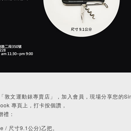
來逛「敦文運動錶專賣店」，加入會員，現場分享您的Sin
ook 專頁上，打卡按個讚，
屬贈禮：
ade / 尺寸9.1公分)乙把。