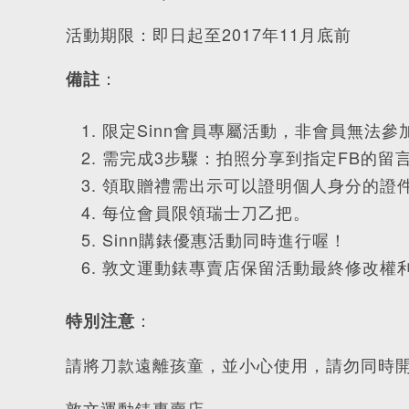
活動期限：即日起至2017年11月底前
：
備註
限定Sinn會員專屬活動，非會員無法參加
需完成3步驟：拍照分享到指定FB的留
領取贈禮需出示可以證明個人身分的證件，
每位會員限領瑞士刀乙把。
Sinn購錶優惠活動同時進行喔！
敦文運動錶專賣店保留活動最終修改權
：
特別注意
請將刀款遠離孩童，並小心使用，請勿同時
敦文運動錶專賣店