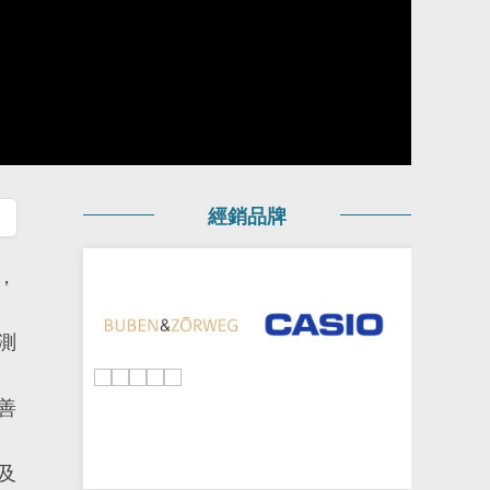
經銷品牌
，
測
善
及