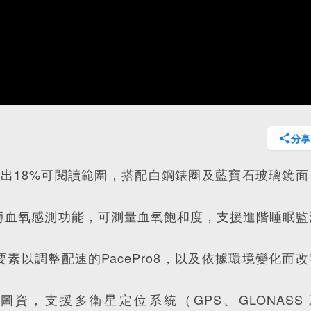
分享
多出18%可閱讀範圍，搭配白鋼錶圈及藍寶石玻璃鏡面
2 脈搏血氧感測功能，可測量血氧飽和度，支援進階睡眠監
素以調整配速的PacePro8，以及依據環境變化而改
場圖資，支援多衛星定位系統（GPS、GLONASS 