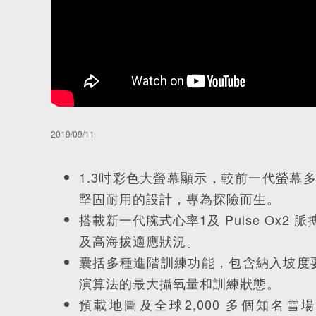
2019/09/11
1.3吋彩色大螢幕顯示，較前一代螢幕
堅固耐用的設計，專為探險而生。
搭載新一代腕式心率1及 Pulse Ox
及高海拔適應狀況。
囊括多種進階訓練功能，包含納入坡度要
演算法的最大攝氧量和訓練狀態。
預載地圖及全球2,000 多個知名雪