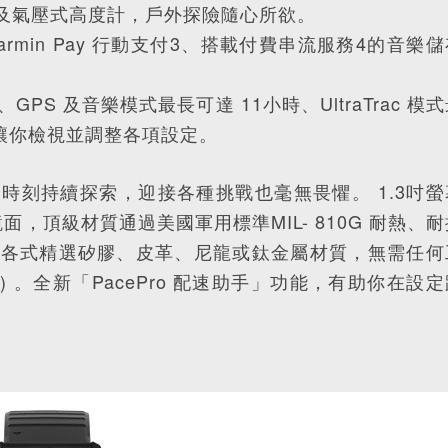
螺儀及氣壓式高度計，戶外探險隨心所欲。
min Pay 行動支付3、搭載付費串流服務4的音樂儲
PS 及音樂模式最長可達 11小時、UltraTrac 模
讓你檢視並調整各項設定。
每個時刻持續探索，迎接各種挑戰也毫無畏懼。 1.3吋螢
，頂級材質通過美國軍用標準MIL- 810G 耐熱、耐
帶可搭配各式精選矽膠、皮革、尼龍或鈦金屬材質，無需任何
 。全新「PacePro 配速助手」功能，有助你在設定