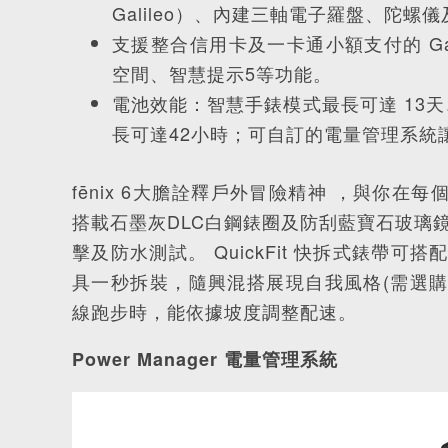
Galileo）、內建三軸電子羅盤、陀
支援整合信用卡及一卡通小額支付的 Gar
空間、智慧提示5等功能。
電池效能：智慧手錶模式最長可達 13天、G
長可達42小時；可自訂的電量管理系統
fēnix 6大膽詮釋戶外冒險精神 ，與你在
搭載石墨灰DLC白鋼錶圈及防刮藍寶石玻璃鏡面
擊及防水測試。 QuickFit 快拆式錶
具一秒拆裝，隨興混搭展現自我風格(需選購)
線跑步時，能依據坡度調整配速。
Power Manager 電量管理系統