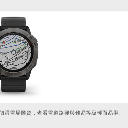
0多個滑雪場圖資，查看雪道路徑與難易等級輕而易舉。